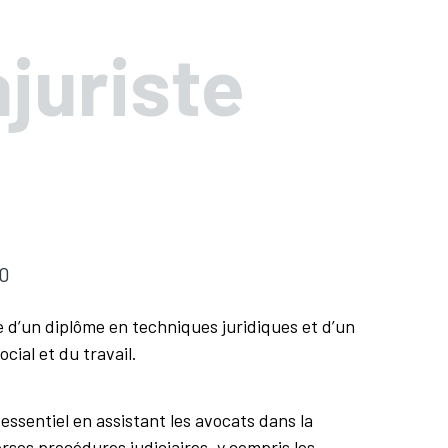
juriste
f
0
re d’un diplôme en techniques juridiques et d’un
ocial et du travail.
 essentiel en assistant les avocats dans la
rses procédures judiciaires, y compris les