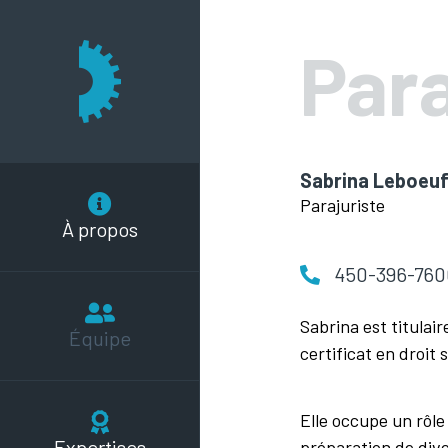
Para
Sabrina Leboeu
Parajuriste
À propos
450-396-760
Sabrina est titulai
Équipe
certificat en droit s
Elle occupe un rôle
Expertises
préparation de dive