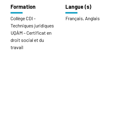
Formation
Langue (s)
Collège CDI -
Français, Anglais
Techniques juridiques
UQÀM – Certificat en
droit social et du
travail
ats Inc. | Tous droits réservés